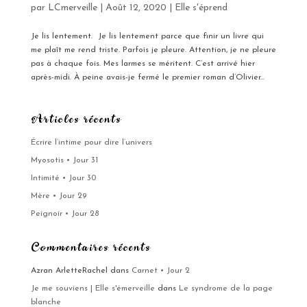
par
LCmerveille
|
Août 12, 2020
|
Elle s'éprend
Je lis lentement. Je lis lentement parce que finir un livre qui
me plaît me rend triste. Parfois je pleure. Attention, je ne pleure
pas à chaque fois. Mes larmes se méritent. C’est arrivé hier
après-midi. À peine avais-je fermé le premier roman d’Olivier...
Articles récents
Écrire l’intime pour dire l’univers
Myosotis • Jour 31
Intimité • Jour 30
Mère • Jour 29
Peignoir • Jour 28
Commentaires récents
Azran ArletteRachel
dans
Carnet • Jour 2
Je me souviens | Elle s'émerveille
dans
Le syndrome de la page
blanche