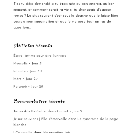
T’es-tu déjà demandé si tu étais née au bon endroit, au bon
moment, et comment serait ta vie si tu changeais d’espace-
temps ? Le plus souvent c’est sous la douche que je laisse libre
cours à mon imagination et que je me pose tout un tas de
questions...
Articles récents
Écrire l’intime pour dire l’univers
Myosotis • Jour 31
Intimité • Jour 30
Mère • Jour 29
Peignoir • Jour 28
Commentaires récents
Azran ArletteRachel
dans
Carnet • Jour 2
Je me souviens | Elle s'émerveille
dans
Le syndrome de la page
blanche
LCmerveille
dans
Ma première fois